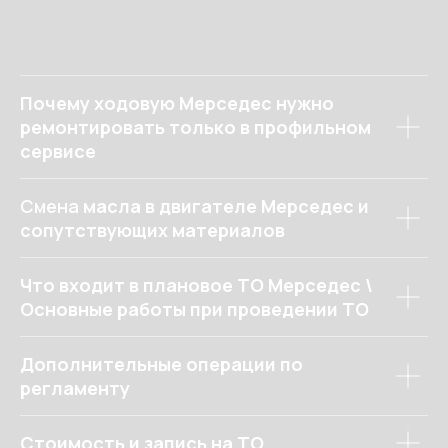
Почему ходовую Мерседес нужно
ремонтировать только в профильном
сервисе
Проконсультироваться по
ремонту Вашего
Смена
масла в двигателе Мерседес и
автомобиля или
сопутствующих материалов
записаться на ремонт
Помещение ТехЦентра оснащено
Что входит в плановое ТО Мерседес \
новейшим оборудованием и
инструментами, рекомендованными и
Основные работы при проведении ТО
используемыми компанией Mercedes.
Если Вы любите свой автомобиль, то
Дополнительные операции по
Вам нужно ехать к нам!
регламенту
Стоимость и запись на ТО